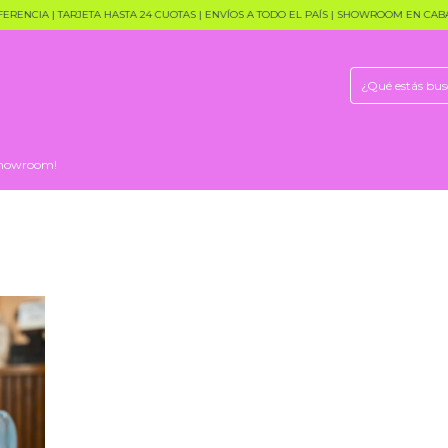
ENCIA | TARJETA HASTA 24 CUOTAS | ENVÍOS A TODO EL PAÍS | SHOWROOM EN CABAL
 Showroom!