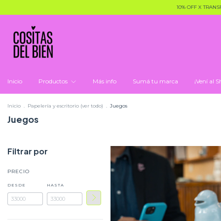
10% OFF X TRANSFER
Inicio
Productos
Más info
Sumá tu marca
¡Vení al
Inicio
.
Papelería y escritorio (ver todo)
.
Juegos
Juegos
Filtrar por
PRECIO
DESDE
HASTA