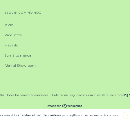
SEGUIR COMPRANDO
Inicio
Productos
Más info
Sumá tu marca
¡Vení al Showroom!
026. Todos los derechos reservados.
Defensa de las y los consumidores. Para reclamos
ing
or este sitio
aceptás el uso de cookies
para agilizar tu experiencia de compra.
E