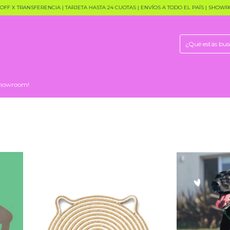
 TRANSFERENCIA | TARJETA HASTA 24 CUOTAS | ENVÍOS A TODO EL PAÍS | SHOWROOM
 Showroom!