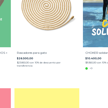
CHOKER solidar
ROS +
Rascadores para gato
$10.400,00
$26.500,00
$9.360,00
con
10% 
$23.850,00
con
10% de descuento por
transferencia
+9