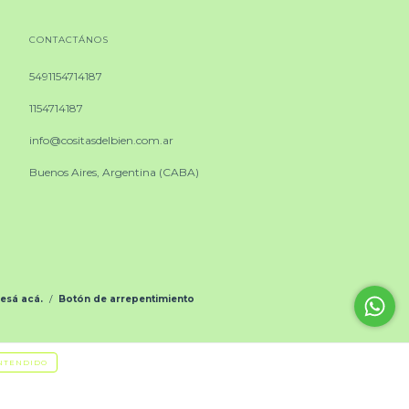
CONTACTÁNOS
5491154714187
1154714187
info@cositasdelbien.com.ar
Buenos Aires, Argentina (CABA)
resá acá.
/
Botón de arrepentimiento
NTENDIDO