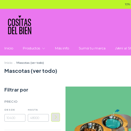
10% OFF X
Inicio
Productos
Más info
Sumá tu marca
¡Vení al
Inicio
.
Mascotas (ver todo)
Mascotas (ver todo)
Filtrar por
PRECIO
DESDE
HASTA