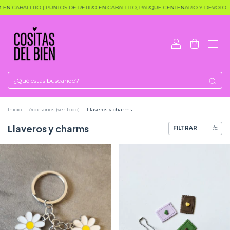
 EN CABALLITO | PUNTOS DE RETIRO EN CABALLITO, PARQUE CENTENARIO Y DEVOTO
0
Inicio
.
Accesorios (ver todo)
.
Llaveros y charms
Llaveros y charms
FILTRAR