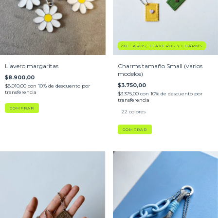
2X1 - AROS, LLAVEROS Y CHARMS
Charms tamaño Small (varios
Llavero margaritas
modelos)
$8.900,00
$3.750,00
$8.010,00
con
10% de descuento por
transferencia
$3.375,00
con
10% de descuento por
transferencia
22 colores
COMPRAR