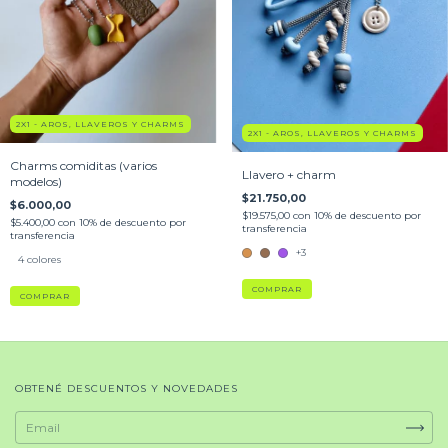
2X1 - AROS, LLAVEROS Y CHARMS
2X1 - AROS, LLAVEROS Y CHARMS
Charms comiditas (varios
Llavero + charm
modelos)
$21.750,00
$6.000,00
$19.575,00
con
10% de descuento por
$5.400,00
con
10% de descuento por
transferencia
transferencia
+3
4 colores
COMPRAR
COMPRAR
OBTENÉ DESCUENTOS Y NOVEDADES