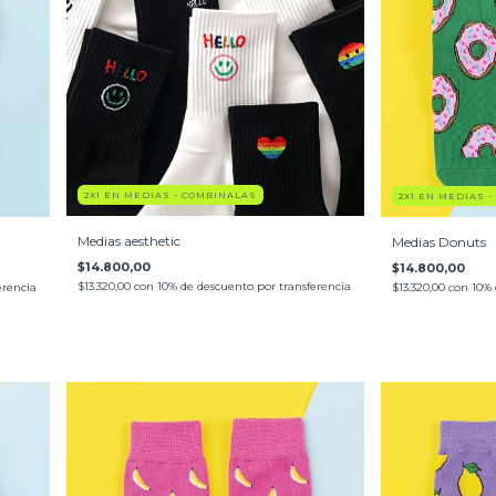
2X1 EN MEDIAS - COMBINALAS
2X1 EN MEDIAS 
Medias aesthetic
Medias Donuts
$14.800,00
$14.800,00
$13.320,00
con
10% de descuento por transferencia
erencia
$13.320,00
con
10% 