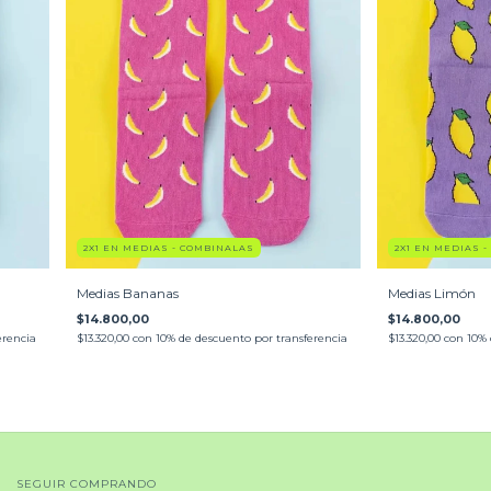
2X1 EN MEDIAS - COMBINALAS
2X1 EN MEDIAS 
Medias Bananas
Medias Limón
$14.800,00
$14.800,00
erencia
$13.320,00
con
10% de descuento por transferencia
$13.320,00
con
10% 
SEGUIR COMPRANDO