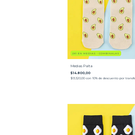
2X1 EN MEDIAS - COMBINALAS
Medias Palta
$14.800,00
$13.320,00
con
10% de descuento por transf