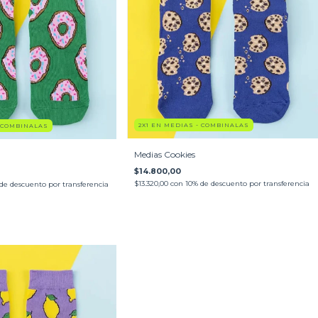
2X1 EN MEDIAS - COMBINALAS
- COMBINALAS
Medias Cookies
$14.800,00
$13.320,00
con
10% de descuento por transferencia
de descuento por transferencia