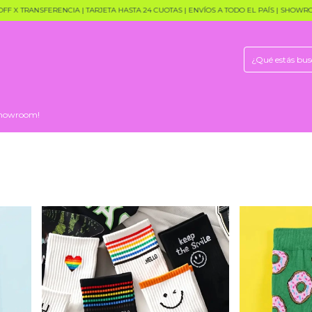
TRANSFERENCIA | TARJETA HASTA 24 CUOTAS | ENVÍOS A TODO EL PAÍS | SHOWROOM 
 Showroom!