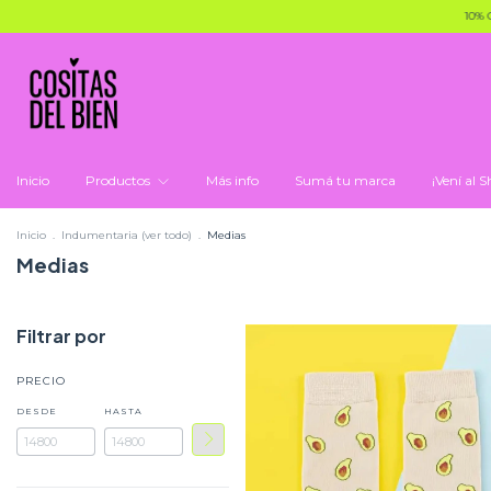
10% OFF X 
Inicio
Productos
Más info
Sumá tu marca
¡Vení al
Inicio
.
Indumentaria (ver todo)
.
Medias
Medias
Filtrar por
PRECIO
DESDE
HASTA